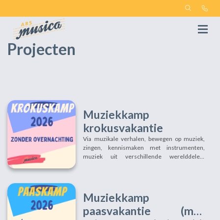
Projecten
Muziekkamp
krokusvakantie
Via muzikale verhalen, bewegen op muziek,
zingen, kennismaken met instrumenten,
muziek uit verschillende werelddelen,
knutselen met verschillende materialen,...
gaan we samen met je kind op reis doorheen
de wondere wereld van de muziek!! Ontdek
onze interessante workshops en
Muziekkamp
muziekkampen hier... PRAKTISCHE INFO
paasvakantie (met
krokuskamp (zonder overnachting) elke dag
van 9u tot 16u 16 tot en met 18 februari