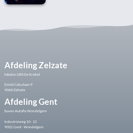
gezellige Franse bistro. Soms werken we met
kans om op het podium te staan. En dit in groep
al
of individueel. Een afscheidsconcert op
muziekkamp, een kerstconcert, verschillende
toonmomenten, leerlingenconcerten, een
gezellige Music by Candlelight,
huiskamerconcertjes, Ars Musicafé's,
klasconcerten,... Noem ze op en bij Ars Musica
vind je ze wel! Zowel de jongste kleuters als
de meer gevorderde leerlingen kunnen zich
op deze manier verder muzikaal ontplooien en
kunnen op een
Afdeling Zelzate
lokalen GBS De Krekel
Emiel Caluslaan 9
9060 Zelzate
Afdeling Gent
boven Autofix Wondelgem
Industrieweg 10 - 12
9032 Gent - Wondelgem