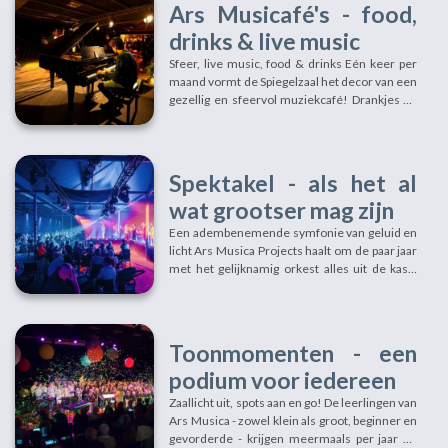
betoverende muziek. Tweejaarlijks nodigen
Ars Musicafé's - food,
we jullie uit voor een muzikale kerstreis die je
drinks & live music
hart verwarmt... De muzikanten van het Ars
Musica Orkest zijn de rendieren die onze Ars
Sfeer, live music, food & drinks Eén keer per
Musica leerlingen vervoeren op hun muzikale
maand vormt de Spiegelzaal het decor van een
slee. De leerlingen vormen een groot,
gezellig en sfeervol muziekcafé! Drankjes en
harmonieus koor dat je op onverwachte
hapjes worden aan democratische prijzen
momenten kippenvel bezorgt. D
geserveerd en de fantastische
livemuziek krijg je er gratis en voor niets bij!
De ideale gelegenheid voor leerlingen en
Spektakel - als het al
leerkachten om hun talenten ten toon te
wat grootser mag zijn
spreiden... Elke 'café-avond' is er een ander
thema en als afsluiter een special guest.
Een adembenemende symfonie van geluid en
Vanaf 19u30 gaan de deuren van het Ars
licht Ars Musica Projects haalt om de paar jaar
Musicafé open en omstreeks 20u laten we de
met het gelijknamig orkest alles uit de kast.
Reeds verschillende malen regisseerde deze
Gentse organisatie enkele succesvolle
projecten, met telkens het Ars Musica Orkest
als muzikale motor. Zo'n productie is altijd een
Toonmomenten - een
verrassing! Elke keer anders, maar altijd tot in
podium voor iedereen
de puntjes verzorgd. We brengen niet alleen
variatie in genre en uitvoering, maar ook qua
Zaallicht uit, spots aan en go! De leerlingen van
locatie. Zo hebben we de Eskimozaal in Gent al
Ars Musica - zowel klein als groot, beginner en
omgetoverd tot een griezelig spookslot en een
gevorderde - krijgen meermaals per jaar de